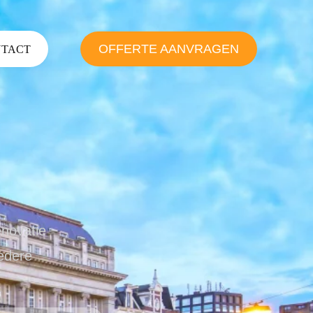
OFFERTE AANVRAGEN
TACT
enovatie
redere