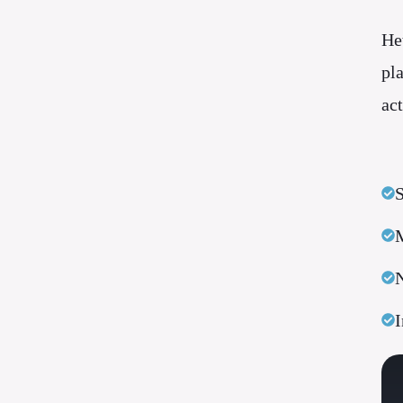
He
pl
ac
S
M
N
I