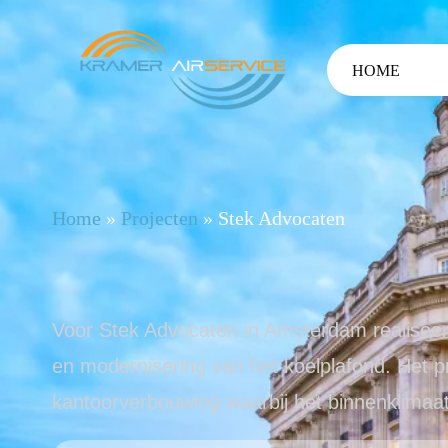
HOME
Home
»
Projecten
»
Stek Advocaten
Voor Stek Advocaten in Amsterdam realiseerd
en modernisering van het koelplafond. Het p
kantoorverbouwing waarbij het binnenklimaa