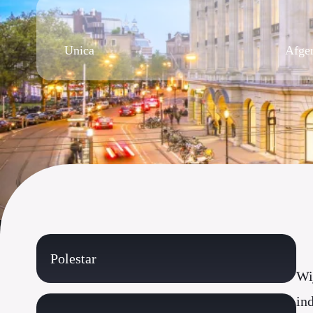
Unica
Afge
Polestar
Wi
in