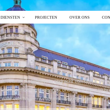
DIENSTEN
PROJECTEN
OVER ONS
CON
e Kramer Airservice, in opdracht van Unica, de r
roject vormde een belangrijk onderdeel van een b
t naar een hoger niveau moest worden gebracht.