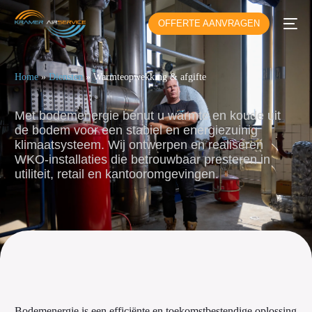
OFFERTE AANVRAGEN
Home
»
Diensten
»
Warmteopwekking & afgifte
Met bodemenergie benut u warmte en koude uit
de bodem voor een stabiel en energiezuinig
klimaatsysteem. Wij ontwerpen en realiseren
WKO-installaties die betrouwbaar presteren in
utiliteit, retail en kantooromgevingen.
Bodemenergie is een efficiënte en toekomstbestendige oplossing