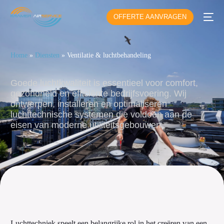
OFFERTE AANVRAGEN
Home
»
Diensten
»
Ventilatie & luchtbehandeling
Goede luchtkwaliteit is essentieel voor comfort,
gezondheid en efficiënte bedrijfsvoering. Wij
ontwerpen, installeren en optimaliseren
luchttechnische systemen die voldoen aan de
eisen van moderne utiliteitsgebouwen.
Luchttechniek speelt een belangrijke rol in het creëren van een