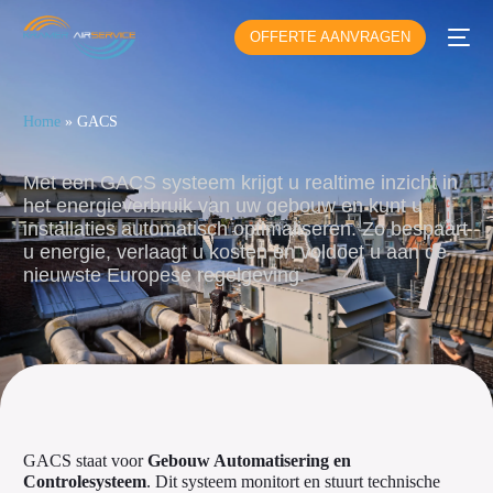
OFFERTE AANVRAGEN
Home
»
GACS
Met een GACS systeem krijgt u realtime inzicht in
het energieverbruik van uw gebouw en kunt u
installaties automatisch optimaliseren. Zo bespaart
u energie, verlaagt u kosten en voldoet u aan de
nieuwste Europese regelgeving.
GACS staat voor
Gebouw Automatisering en
Controlesysteem
. Dit systeem monitort en stuurt technische