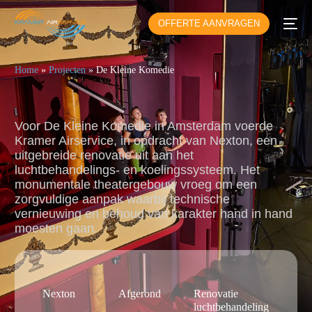
OFFERTE AANVRAGEN
Home
»
Projecten
»
De Kleine Komedie
Voor De Kleine Komedie in Amsterdam voerde
Kramer Airservice, in opdracht van Nexton, een
uitgebreide renovatie uit aan het
luchtbehandelings- en koelingssysteem. Het
monumentale theatergebouw vroeg om een
zorgvuldige aanpak waarbij technische
vernieuwing en behoud van karakter hand in hand
moesten gaan.
Nexton
Afgerond
Renovatie
luchtbehandeling